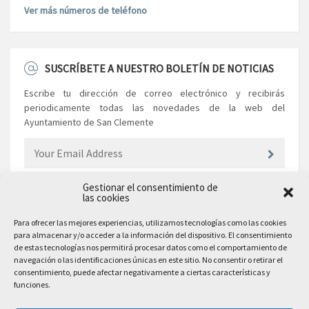
Ver más números de teléfono
SUSCRÍBETE A NUESTRO BOLETÍN DE NOTICIAS
Escribe tu dirección de correo electrónico y recibirás
periodicamente todas las novedades de la web del
Ayuntamiento de San Clemente
Gestionar el consentimiento de
las cookies
EL AYUNTAMIENTO
Para ofrecer las mejores experiencias, utilizamos tecnologías como las cookies
para almacenar y/o acceder a la información del dispositivo. El consentimiento
Plaza Mayor, 10
de estas tecnologías nos permitirá procesar datos como el comportamiento de
San Clemente, 16600, Cuenca
navegación o las identificaciones únicas en este sitio. No consentir o retirar el
consentimiento, puede afectar negativamente a ciertas características y
Teléfono: 969 300 003
funciones.
Email: sanclemente@sanclemente.es