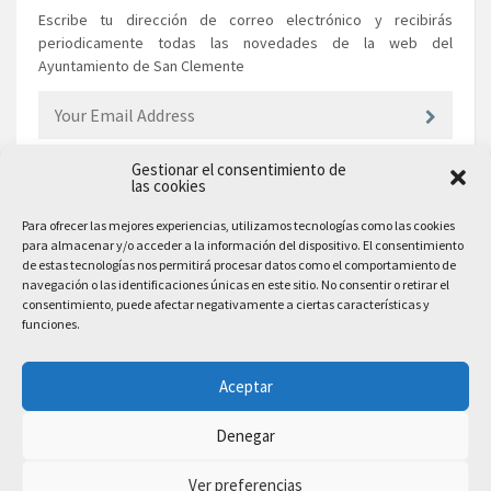
Escribe tu dirección de correo electrónico y recibirás
periodicamente todas las novedades de la web del
Ayuntamiento de San Clemente
Gestionar el consentimiento de
las cookies
EL AYUNTAMIENTO
Para ofrecer las mejores experiencias, utilizamos tecnologías como las cookies
para almacenar y/o acceder a la información del dispositivo. El consentimiento
Plaza Mayor, 10
de estas tecnologías nos permitirá procesar datos como el comportamiento de
San Clemente, 16600, Cuenca
navegación o las identificaciones únicas en este sitio. No consentir o retirar el
consentimiento, puede afectar negativamente a ciertas características y
Teléfono: 969 300 003
funciones.
Email: sanclemente@sanclemente.es
Email Comunicación y Publicidad:
Aceptar
comunicacion@sanclemente.es
Denegar
Ver preferencias