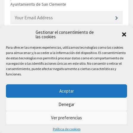
Ayuntamiento de San Clemente
Gestionar el consentimiento de
las cookies
EL AYUNTAMIENTO
Para ofrecer las mejores experiencias, utilizamos tecnologías como las cookies
para almacenar y/o acceder a la información del dispositivo. El consentimiento
Plaza Mayor, 10
de estas tecnologías nos permitirá procesar datos como el comportamiento de
San Clemente, 16600, Cuenca
navegación o las identificaciones únicas en este sitio. No consentir o retirar el
consentimiento, puede afectar negativamente a ciertas características y
Teléfono: 969 300 003
funciones.
Email: sanclemente@sanclemente.es
Email Comunicación y Publicidad:
Aceptar
comunicacion@sanclemente.es
Denegar
Ver preferencias
2023 © Ayuntamiento de San Clemente. Todos los derechos reservados
Política de cookies