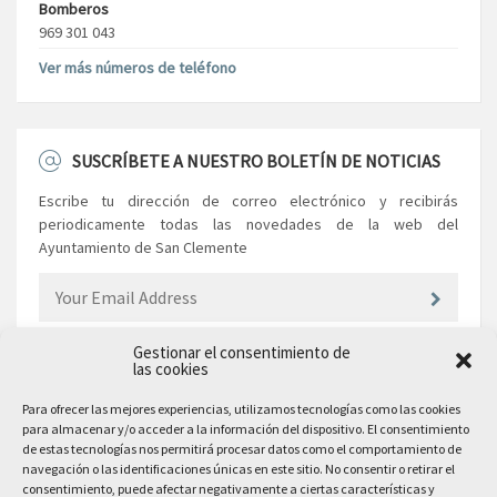
Bomberos
969 301 043
Ver más números de teléfono
SUSCRÍBETE A NUESTRO BOLETÍN DE NOTICIAS
Escribe tu dirección de correo electrónico y recibirás
periodicamente todas las novedades de la web del
Ayuntamiento de San Clemente
Gestionar el consentimiento de
las cookies
EL AYUNTAMIENTO
Para ofrecer las mejores experiencias, utilizamos tecnologías como las cookies
para almacenar y/o acceder a la información del dispositivo. El consentimiento
Plaza Mayor, 10
de estas tecnologías nos permitirá procesar datos como el comportamiento de
San Clemente, 16600, Cuenca
navegación o las identificaciones únicas en este sitio. No consentir o retirar el
consentimiento, puede afectar negativamente a ciertas características y