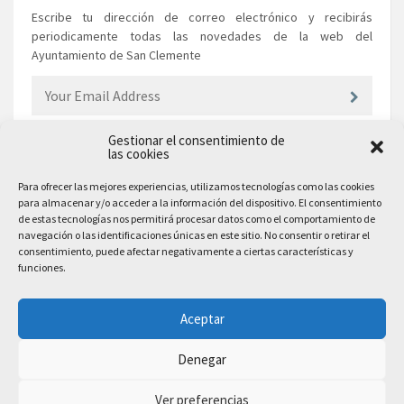
Escribe tu dirección de correo electrónico y recibirás
periodicamente todas las novedades de la web del
Ayuntamiento de San Clemente
Gestionar el consentimiento de
las cookies
EL AYUNTAMIENTO
Para ofrecer las mejores experiencias, utilizamos tecnologías como las cookies
para almacenar y/o acceder a la información del dispositivo. El consentimiento
Plaza Mayor, 10
de estas tecnologías nos permitirá procesar datos como el comportamiento de
San Clemente, 16600, Cuenca
navegación o las identificaciones únicas en este sitio. No consentir o retirar el
consentimiento, puede afectar negativamente a ciertas características y
Teléfono: 969 300 003
funciones.
Email: sanclemente@sanclemente.es
Email Comunicación y Publicidad:
Aceptar
comunicacion@sanclemente.es
Denegar
Ver preferencias