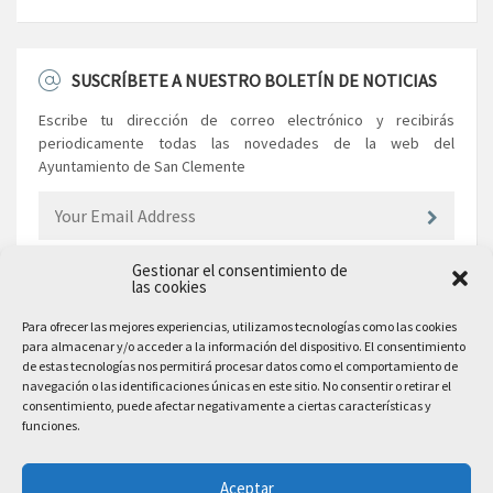
SUSCRÍBETE A NUESTRO BOLETÍN DE NOTICIAS
Escribe tu dirección de correo electrónico y recibirás
periodicamente todas las novedades de la web del
Ayuntamiento de San Clemente
Gestionar el consentimiento de
las cookies
EL AYUNTAMIENTO
Para ofrecer las mejores experiencias, utilizamos tecnologías como las cookies
para almacenar y/o acceder a la información del dispositivo. El consentimiento
Plaza Mayor, 10
de estas tecnologías nos permitirá procesar datos como el comportamiento de
San Clemente, 16600, Cuenca
navegación o las identificaciones únicas en este sitio. No consentir o retirar el
consentimiento, puede afectar negativamente a ciertas características y
Teléfono: 969 300 003
funciones.
Email: sanclemente@sanclemente.es
Email Comunicación y Publicidad:
Aceptar
comunicacion@sanclemente.es