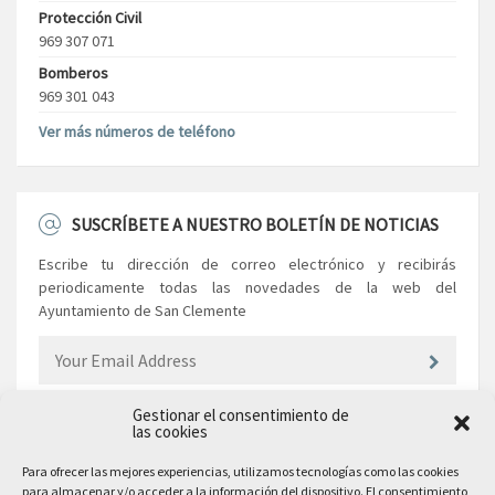
Protección Civil
969 307 071
Bomberos
969 301 043
Ver más números de teléfono
SUSCRÍBETE A NUESTRO BOLETÍN DE NOTICIAS
Escribe tu dirección de correo electrónico y recibirás
periodicamente todas las novedades de la web del
Ayuntamiento de San Clemente
Gestionar el consentimiento de
las cookies
EL AYUNTAMIENTO
Para ofrecer las mejores experiencias, utilizamos tecnologías como las cookies
para almacenar y/o acceder a la información del dispositivo. El consentimiento