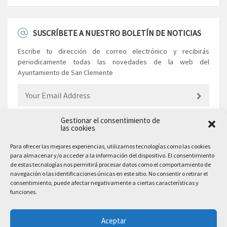
SUSCRÍBETE A NUESTRO BOLETÍN DE NOTICIAS
Escribe tu dirección de correo electrónico y recibirás
periodicamente todas las novedades de la web del
Ayuntamiento de San Clemente
Gestionar el consentimiento de
las cookies
EL AYUNTAMIENTO
Para ofrecer las mejores experiencias, utilizamos tecnologías como las cookies
para almacenar y/o acceder a la información del dispositivo. El consentimiento
Plaza Mayor, 10
de estas tecnologías nos permitirá procesar datos como el comportamiento de
San Clemente, 16600, Cuenca
navegación o las identificaciones únicas en este sitio. No consentir o retirar el
consentimiento, puede afectar negativamente a ciertas características y
Teléfono: 969 300 003
funciones.
Email: sanclemente@sanclemente.es
Email Comunicación y Publicidad:
Aceptar
comunicacion@sanclemente.es