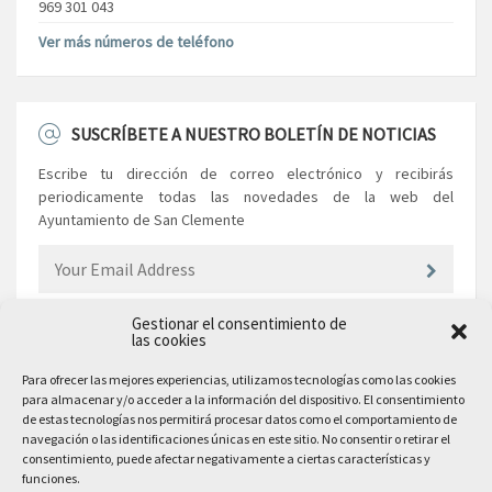
969 301 043
Ver más números de teléfono
SUSCRÍBETE A NUESTRO BOLETÍN DE NOTICIAS
Escribe tu dirección de correo electrónico y recibirás
periodicamente todas las novedades de la web del
Ayuntamiento de San Clemente
Gestionar el consentimiento de
las cookies
EL AYUNTAMIENTO
Para ofrecer las mejores experiencias, utilizamos tecnologías como las cookies
para almacenar y/o acceder a la información del dispositivo. El consentimiento
Plaza Mayor, 10
de estas tecnologías nos permitirá procesar datos como el comportamiento de
San Clemente, 16600, Cuenca
navegación o las identificaciones únicas en este sitio. No consentir o retirar el
consentimiento, puede afectar negativamente a ciertas características y
Teléfono: 969 300 003
funciones.