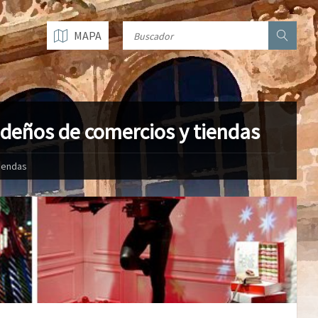
MAPA
deños de comercios y tiendas
iendas