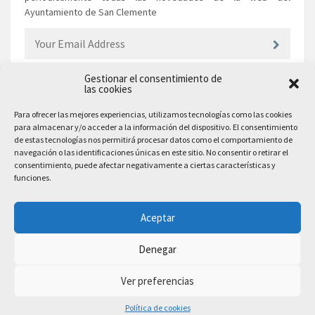
Ayuntamiento de San Clemente
Gestionar el consentimiento de
las cookies
EL AYUNTAMIENTO
Para ofrecer las mejores experiencias, utilizamos tecnologías como las cookies
para almacenar y/o acceder a la información del dispositivo. El consentimiento
Plaza Mayor, 10
de estas tecnologías nos permitirá procesar datos como el comportamiento de
San Clemente, 16600, Cuenca
navegación o las identificaciones únicas en este sitio. No consentir o retirar el
consentimiento, puede afectar negativamente a ciertas características y
Teléfono: 969 300 003
funciones.
Email: sanclemente@sanclemente.es
Email Comunicación y Publicidad:
Aceptar
comunicacion@sanclemente.es
Denegar
Ver preferencias
2023 © Ayuntamiento de San Clemente. Todos los derechos reservados
Política de cookies