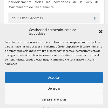
periodicamente todas las novedades de la web del
Ayuntamiento de San Clemente
Gestionar el consentimiento de
las cookies
EL AYUNTAMIENTO
Para ofrecer las mejores experiencias, utilizamos tecnologías como las cookies
para almacenar y/o acceder a la información del dispositivo. El consentimiento
Plaza Mayor, 10
de estas tecnologías nos permitirá procesar datos como el comportamiento de
San Clemente, 16600, Cuenca
navegación o las identificaciones únicas en este sitio. No consentir o retirar el
consentimiento, puede afectar negativamente a ciertas características y
Teléfono: 969 300 003
funciones.
Email: sanclemente@sanclemente.es
Email Comunicación y Publicidad:
Aceptar
comunicacion@sanclemente.es
Denegar
Ver preferencias
2023 © Ayuntamiento de San Clemente. Todos los derechos reservados