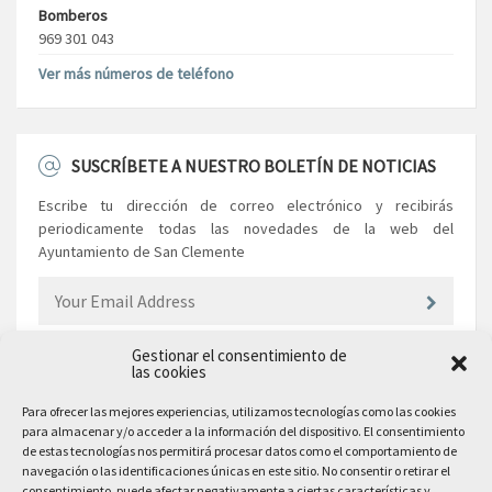
Bomberos
969 301 043
Ver más números de teléfono
SUSCRÍBETE A NUESTRO BOLETÍN DE NOTICIAS
Escribe tu dirección de correo electrónico y recibirás
periodicamente todas las novedades de la web del
Ayuntamiento de San Clemente
Gestionar el consentimiento de
las cookies
EL AYUNTAMIENTO
Para ofrecer las mejores experiencias, utilizamos tecnologías como las cookies
para almacenar y/o acceder a la información del dispositivo. El consentimiento
Plaza Mayor, 10
de estas tecnologías nos permitirá procesar datos como el comportamiento de
San Clemente, 16600, Cuenca
navegación o las identificaciones únicas en este sitio. No consentir o retirar el
consentimiento, puede afectar negativamente a ciertas características y