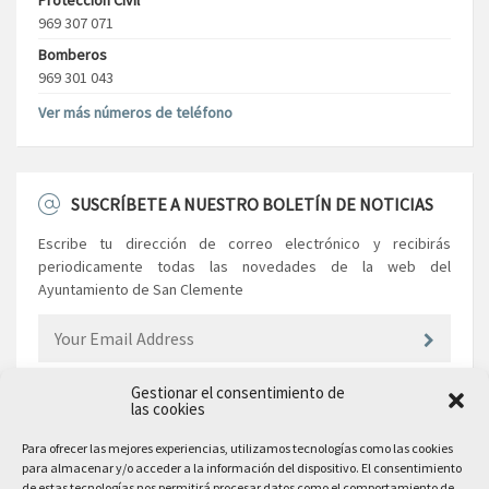
Protección Civil
969 307 071
Bomberos
969 301 043
Ver más números de teléfono
SUSCRÍBETE A NUESTRO BOLETÍN DE NOTICIAS
Escribe tu dirección de correo electrónico y recibirás
periodicamente todas las novedades de la web del
Ayuntamiento de San Clemente
Gestionar el consentimiento de
las cookies
EL AYUNTAMIENTO
Para ofrecer las mejores experiencias, utilizamos tecnologías como las cookies
para almacenar y/o acceder a la información del dispositivo. El consentimiento
Plaza Mayor, 10
de estas tecnologías nos permitirá procesar datos como el comportamiento de