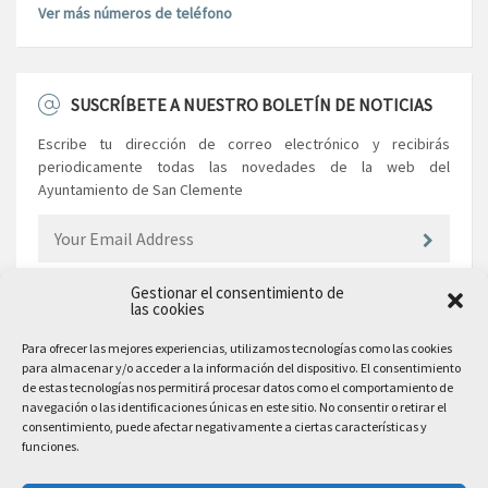
Ver más números de teléfono
SUSCRÍBETE A NUESTRO BOLETÍN DE NOTICIAS
Escribe tu dirección de correo electrónico y recibirás
periodicamente todas las novedades de la web del
Ayuntamiento de San Clemente
Gestionar el consentimiento de
las cookies
EL AYUNTAMIENTO
Para ofrecer las mejores experiencias, utilizamos tecnologías como las cookies
para almacenar y/o acceder a la información del dispositivo. El consentimiento
Plaza Mayor, 10
de estas tecnologías nos permitirá procesar datos como el comportamiento de
San Clemente, 16600, Cuenca
navegación o las identificaciones únicas en este sitio. No consentir o retirar el
consentimiento, puede afectar negativamente a ciertas características y
Teléfono: 969 300 003
funciones.
Email: sanclemente@sanclemente.es
Email Comunicación y Publicidad: