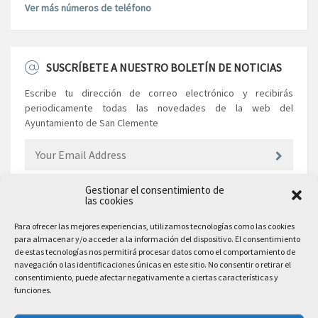
Ver más números de teléfono
SUSCRÍBETE A NUESTRO BOLETÍN DE NOTICIAS
Escribe tu dirección de correo electrónico y recibirás
periodicamente todas las novedades de la web del
Ayuntamiento de San Clemente
Gestionar el consentimiento de
las cookies
EL AYUNTAMIENTO
Para ofrecer las mejores experiencias, utilizamos tecnologías como las cookies
para almacenar y/o acceder a la información del dispositivo. El consentimiento
Plaza Mayor, 10
de estas tecnologías nos permitirá procesar datos como el comportamiento de
San Clemente, 16600, Cuenca
navegación o las identificaciones únicas en este sitio. No consentir o retirar el
consentimiento, puede afectar negativamente a ciertas características y
Teléfono: 969 300 003
funciones.
Email: sanclemente@sanclemente.es
Email Comunicación y Publicidad: