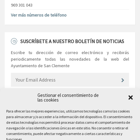
969 301 043
Ver más números de teléfono
SUSCRÍBETE A NUESTRO BOLETÍN DE NOTICIAS
Escribe tu dirección de correo electrónico y recibirás
periodicamente todas las novedades de la web del
Ayuntamiento de San Clemente
Gestionar el consentimiento de
las cookies
EL AYUNTAMIENTO
Para ofrecer las mejores experiencias, utilizamos tecnologías como las cookies
para almacenar y/o acceder a la información del dispositivo. El consentimiento
Plaza Mayor, 10
de estas tecnologías nos permitirá procesar datos como el comportamiento de
San Clemente, 16600, Cuenca
navegación o las identificaciones únicas en este sitio. No consentir o retirar el
consentimiento, puede afectar negativamente a ciertas características y
Teléfono: 969 300 003
funciones.