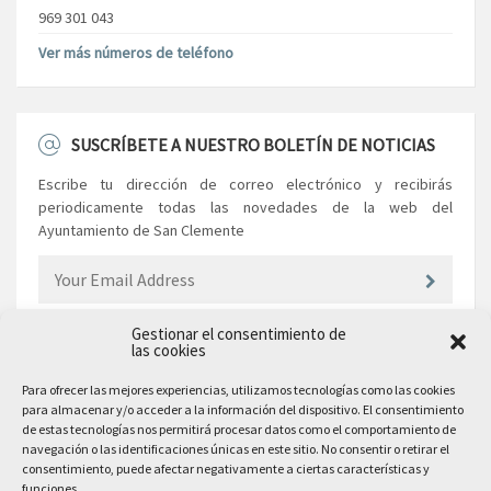
969 301 043
Ver más números de teléfono
SUSCRÍBETE A NUESTRO BOLETÍN DE NOTICIAS
Escribe tu dirección de correo electrónico y recibirás
periodicamente todas las novedades de la web del
Ayuntamiento de San Clemente
Gestionar el consentimiento de
las cookies
EL AYUNTAMIENTO
Para ofrecer las mejores experiencias, utilizamos tecnologías como las cookies
para almacenar y/o acceder a la información del dispositivo. El consentimiento
Plaza Mayor, 10
de estas tecnologías nos permitirá procesar datos como el comportamiento de
San Clemente, 16600, Cuenca
navegación o las identificaciones únicas en este sitio. No consentir o retirar el
consentimiento, puede afectar negativamente a ciertas características y
Teléfono: 969 300 003
funciones.