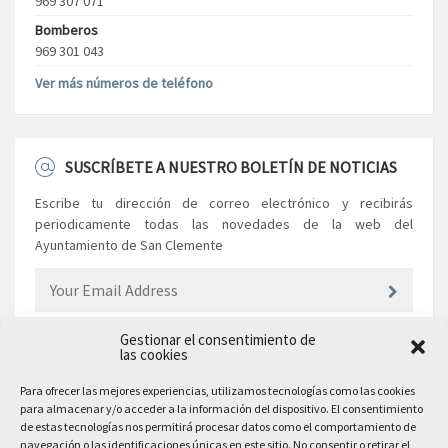
969 307 071
Bomberos
969 301 043
Ver más números de teléfono
SUSCRÍBETE A NUESTRO BOLETÍN DE NOTICIAS
Escribe tu dirección de correo electrónico y recibirás
periodicamente todas las novedades de la web del
Ayuntamiento de San Clemente
Gestionar el consentimiento de
las cookies
EL AYUNTAMIENTO
Para ofrecer las mejores experiencias, utilizamos tecnologías como las cookies
para almacenar y/o acceder a la información del dispositivo. El consentimiento
Plaza Mayor, 10
de estas tecnologías nos permitirá procesar datos como el comportamiento de
San Clemente, 16600, Cuenca
navegación o las identificaciones únicas en este sitio. No consentir o retirar el