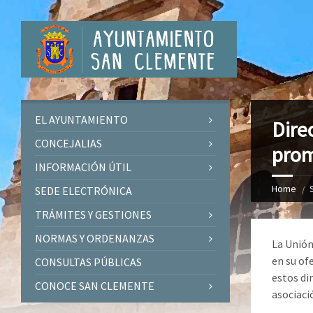
EL AYUNTAMIENTO
Dire
CONCEJALIAS
prom
INFORMACIÓN ÚTIL
Home
SEDE ELECTRÓNICA
TRÁMITES Y GESTIONES
NORMAS Y ORDENANZAS
La Unión
en su of
CONSULTAS PÚBLICAS
estos di
CONOCE SAN CLEMENTE
asociació