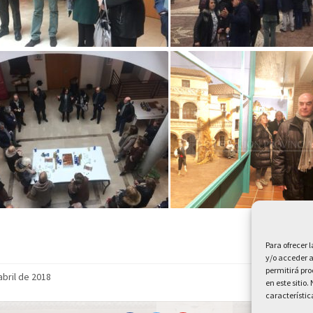
Para ofrecer 
y/o acceder a
permitirá pr
abril de 2018
en este sitio
característic