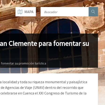
MAPA
 San Clemente para fomentar su
a fomentar su promoción turística
a localidad y toda su riqueza monumental y paisajística
n de Agencias de Viaje (UNAV) dentro del recorrido que
s celebrarse en Cuenca el XXI Congreso de Turismo de la