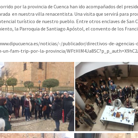
corrido por la provincia de Cuenca han ido acompañados del preside
rada en nuestra villa renacentista. Una visita que servirá para pr
potencial turístico de nuestro pueblo. Entre otros enclaves de San C
ento, la Parroquia de Santiago Apóstol, el convento de los Franci
www.dipucuenca.es/noticias/-/publicador/directivos-de-agencias-
n-un-fam-trip-por-la-provincia/WFtHlM4Ja8SC?p_p_auth=X9hC