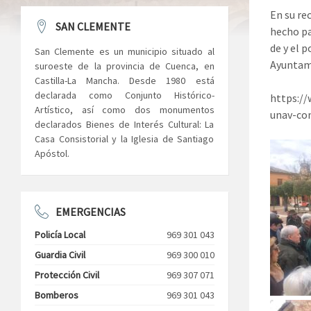
En su re
SAN CLEMENTE
hecho pa
de y el 
San Clemente es un municipio situado al
Ayuntami
suroeste de la provincia de Cuenca, en
Castilla-La Mancha. Desde 1980 está
declarada como Conjunto Histórico-
https://
Artístico, así como dos monumentos
unav-co
declarados Bienes de Interés Cultural: La
Casa Consistorial y la Iglesia de Santiago
Apóstol.
EMERGENCIAS
Policía Local
969 301 043
Guardia Civil
969 300 010
Protección Civil
969 307 071
Bomberos
969 301 043