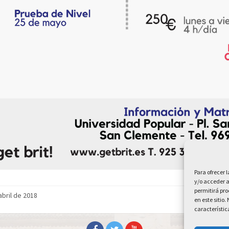
Para ofrecer 
y/o acceder a
permitirá pr
abril de 2018
en este sitio
característic