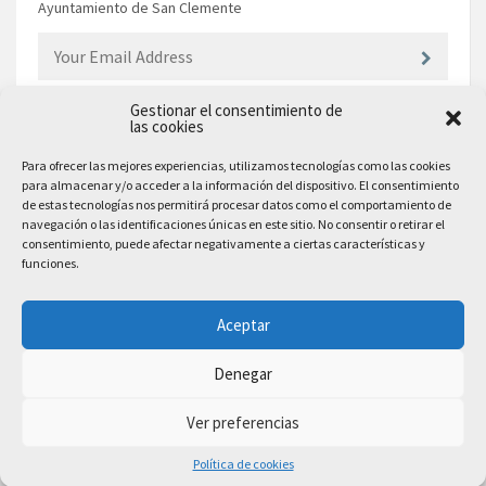
Ayuntamiento de San Clemente
Gestionar el consentimiento de
las cookies
EL AYUNTAMIENTO
Para ofrecer las mejores experiencias, utilizamos tecnologías como las cookies
para almacenar y/o acceder a la información del dispositivo. El consentimiento
Plaza Mayor, 10
de estas tecnologías nos permitirá procesar datos como el comportamiento de
San Clemente, 16600, Cuenca
navegación o las identificaciones únicas en este sitio. No consentir o retirar el
consentimiento, puede afectar negativamente a ciertas características y
Teléfono: 969 300 003
funciones.
Email: sanclemente@sanclemente.es
Email Comunicación y Publicidad:
Aceptar
comunicacion@sanclemente.es
Denegar
Ver preferencias
2023 © Ayuntamiento de San Clemente. Todos los derechos reservados
Política de cookies