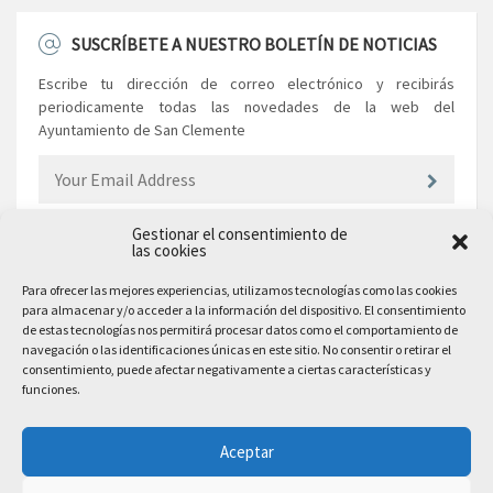
SUSCRÍBETE A NUESTRO BOLETÍN DE NOTICIAS
Escribe tu dirección de correo electrónico y recibirás
periodicamente todas las novedades de la web del
Ayuntamiento de San Clemente
Gestionar el consentimiento de
las cookies
EL AYUNTAMIENTO
Para ofrecer las mejores experiencias, utilizamos tecnologías como las cookies
para almacenar y/o acceder a la información del dispositivo. El consentimiento
Plaza Mayor, 10
de estas tecnologías nos permitirá procesar datos como el comportamiento de
San Clemente, 16600, Cuenca
navegación o las identificaciones únicas en este sitio. No consentir o retirar el
consentimiento, puede afectar negativamente a ciertas características y
Teléfono: 969 300 003
funciones.
Email: sanclemente@sanclemente.es
Email Comunicación y Publicidad:
Aceptar
comunicacion@sanclemente.es