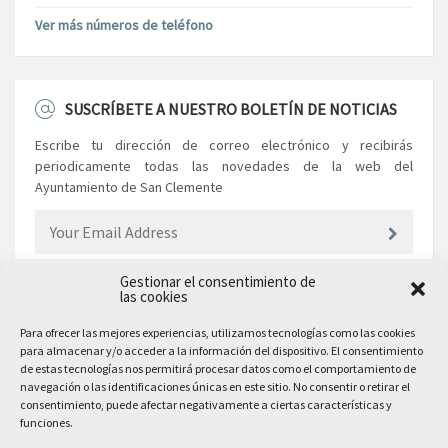
Ver más números de teléfono
SUSCRÍBETE A NUESTRO BOLETÍN DE NOTICIAS
Escribe tu dirección de correo electrónico y recibirás
periodicamente todas las novedades de la web del
Ayuntamiento de San Clemente
Gestionar el consentimiento de
las cookies
EL AYUNTAMIENTO
Para ofrecer las mejores experiencias, utilizamos tecnologías como las cookies
para almacenar y/o acceder a la información del dispositivo. El consentimiento
Plaza Mayor, 10
de estas tecnologías nos permitirá procesar datos como el comportamiento de
San Clemente, 16600, Cuenca
navegación o las identificaciones únicas en este sitio. No consentir o retirar el
consentimiento, puede afectar negativamente a ciertas características y
Teléfono: 969 300 003
funciones.
Email: sanclemente@sanclemente.es